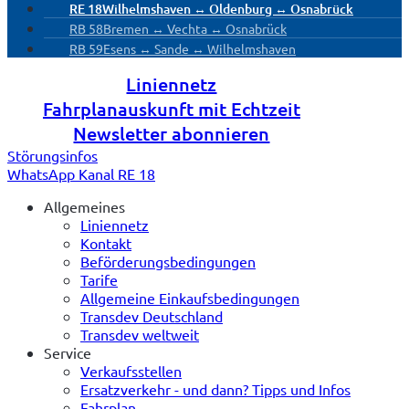
RE 18
Wilhelmshaven ↔ Oldenburg ↔ Osnabrück
RB 58
Bremen ↔ Vechta ↔ Osnabrück
RB 59
Esens ↔ Sande ↔ Wilhelmshaven
Liniennetz
Fahrplanauskunft mit Echtzeit
Newsletter abonnieren
Störungsinfos
WhatsApp Kanal RE 18
Allgemeines
Liniennetz
Kontakt
Beförderungsbedingungen
Tarife
Allgemeine Einkaufsbedingungen
Transdev Deutschland
Transdev weltweit
Service
Verkaufsstellen
Ersatzverkehr - und dann? Tipps und Infos
Fahrplan