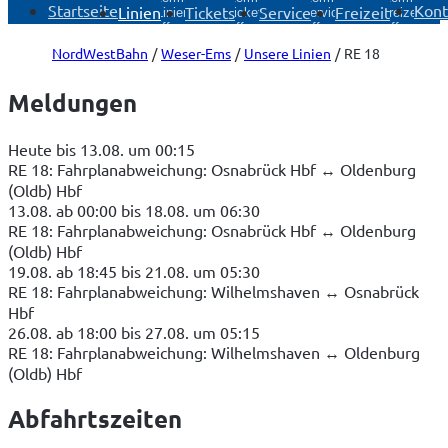
Startseite
Kont
Linien
Tickets
Service
Freizeit
Linien
Tickets
Service
Freizeit
öffnen
öffnen
öffnen
öffnen
NordWestBahn
Weser-Ems
Unsere Linien
RE 18
Meldungen
Heute bis 13.08. um 00:15
RE 18: Fahrplanabweichung: Osnabrück Hbf ↔ Oldenburg
(Oldb) Hbf
13.08. ab 00:00 bis 18.08. um 06:30
RE 18: Fahrplanabweichung: Osnabrück Hbf ↔ Oldenburg
(Oldb) Hbf
19.08. ab 18:45 bis 21.08. um 05:30
RE 18: Fahrplanabweichung: Wilhelmshaven ↔ Osnabrück
Hbf
26.08. ab 18:00 bis 27.08. um 05:15
RE 18: Fahrplanabweichung: Wilhelmshaven ↔ Oldenburg
(Oldb) Hbf
Abfahrtszeiten