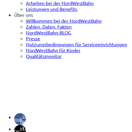
Arbeiten bei der NordWestBahn
Leistungen und Benefits
Über uns
Willkommen bei der NordWestBahn
Zahlen, Daten, Fakten
NordWestBahn-BLOG
Presse
Nutzungsbedingungen für Serviceeinrichtungen
NordWestBahn für Kinder
Qualitätsmonitor
(öffnet
in
facebook
(öffnet
neuem
in
Tab)
twitter