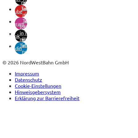
neuem
(öffnet
Tab)
in
youtube
neuem
(öffnet
Tab)
in
instagram
(öffnet
neuem
in
Tab)
tiktok
neuem
(öffnet
Tab)
in
linkedin
neuem
Tab)
© 2026 NordWestBahn GmbH
Impressum
Datenschutz
Cookie-Einstellungen
Hinweisgebersystem
Erklärung zur Barrierefreiheit