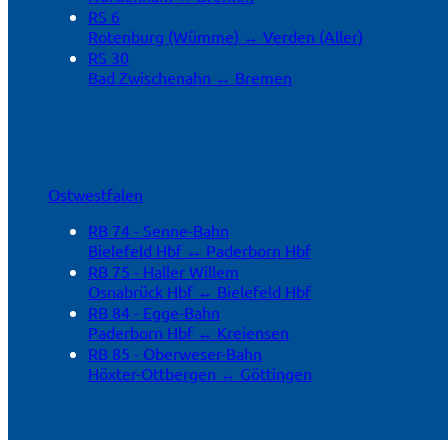
RS 6
Rotenburg (Wümme) ↔ Verden (Aller)
RS 30
Bad Zwischenahn ↔ Bremen
Ostwestfalen
RB 74 - Senne-Bahn
Bielefeld Hbf ↔ Paderborn Hbf
RB 75 - Haller Willem
Osnabrück Hbf ↔ Bielefeld Hbf
RB 84 - Egge-Bahn
Paderborn Hbf ↔ Kreiensen
RB 85 - Oberweser-Bahn
Höxter-Ottbergen ↔ Göttingen