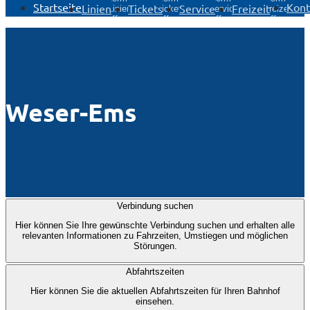
Startseite
Kont
Linien
Tickets
Service
Freizeit
Linien
Tickets
Service
Freizeit
öffnen
öffnen
öffnen
öffnen
Weser-Ems
Verbindung suchen
Hier können Sie Ihre gewünschte Verbindung suchen und erhalten alle
relevanten Informationen zu Fahrzeiten, Umstiegen und möglichen
Störungen.
Abfahrtszeiten
Hier können Sie die aktuellen Abfahrtszeiten für Ihren Bahnhof
einsehen.