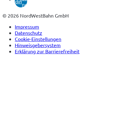
linkedin
neuem
Tab)
© 2026 NordWestBahn GmbH
Impressum
Datenschutz
Cookie-Einstellungen
Hinweisgebersystem
Erklärung zur Barrierefreiheit