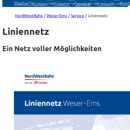
Startseite
Kont
Linien
Tickets
Service
Freizeit
Linien
Tickets
Service
Freizeit
öffnen
öffnen
öffnen
öffnen
NordWestBahn
Weser-Ems
Service
Liniennetz
Liniennetz
Ein Netz voller Möglichkeiten