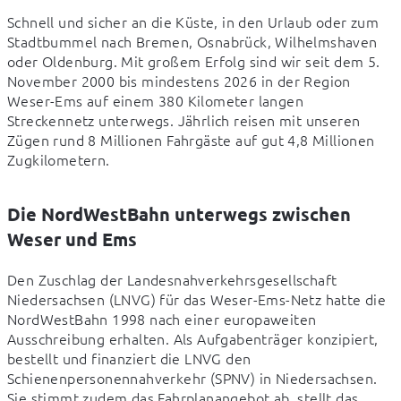
Schnell und sicher an die Küste, in den Urlaub oder zum 
Stadtbummel nach Bremen, Osnabrück, Wilhelmshaven 
oder Oldenburg. Mit großem Erfolg sind wir seit dem 5. 
November 2000 bis mindestens 2026 in der Region 
Weser-Ems auf einem 380 Kilometer langen 
Streckennetz unterwegs. Jährlich reisen mit unseren 
Zügen rund 8 Millionen Fahrgäste auf gut 4,8 Millionen 
Zugkilometern.
Die NordWestBahn unterwegs zwischen
Weser und Ems
Den Zuschlag der Landesnahverkehrsgesellschaft 
Niedersachsen (LNVG) für das Weser-Ems-Netz hatte die 
NordWestBahn 1998 nach einer europaweiten 
Ausschreibung erhalten. Als Aufgabenträger konzipiert, 
bestellt und finanziert die LNVG den 
Schienenpersonennahverkehr (SPNV) in Niedersachsen. 
Sie stimmt zudem das Fahrplanangebot ab, stellt das 