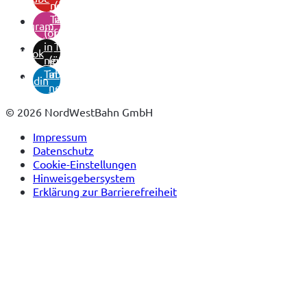
neuem
(öffnet
Tab)
in
instagram
(öffnet
neuem
in
Tab)
tiktok
neuem
(öffnet
Tab)
in
linkedin
neuem
Tab)
© 2026 NordWestBahn GmbH
Impressum
Datenschutz
Cookie-Einstellungen
Hinweisgebersystem
Erklärung zur Barrierefreiheit