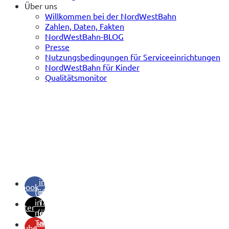
Über uns
Willkommen bei der NordWestBahn
Zahlen, Daten, Fakten
NordWestBahn-BLOG
Presse
Nutzungsbedingungen für Serviceeinrichtungen
NordWestBahn für Kinder
Qualitätsmonitor
(öffnet
in
facebook
(öffnet
neuem
in
Tab)
twitter
neuem
(öffnet
Tab)
in
youtube