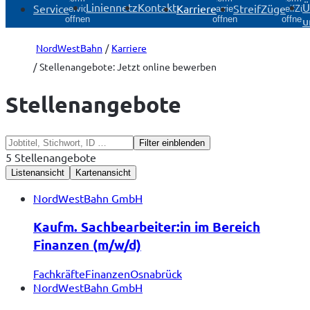
Liniennetz
Kontakt
Ü
Service
Karriere
StreifZüge
Service
Karriere
StreifZü
u
öffnen
öffnen
öffnen
NordWestBahn
Karriere
Stellenangebote: Jetzt online bewerben
Stellenangebote
Filter einblenden
5 Stellenangebote
Listenansicht
Kartenansicht
NordWestBahn GmbH
Kaufm. Sachbearbeiter:in im Bereich
Finanzen (m/w/d)
Fachkräfte
Finanzen
Osnabrück
NordWestBahn GmbH