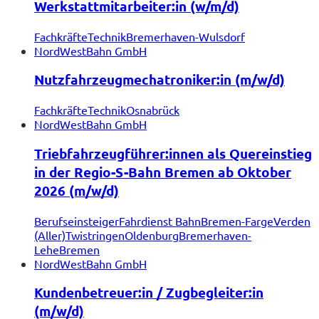
Werkstattmitarbeiter:in (w/m/d)
Fachkräfte
Technik
Bremerhaven-Wulsdorf
NordWestBahn GmbH
Nutzfahrzeugmechatroniker:in (m/w/d)
Fachkräfte
Technik
Osnabrück
NordWestBahn GmbH
Triebfahrzeugführer:innen als Quereinstieg
in der Regio-S-Bahn Bremen ab Oktober
2026 (m/w/d)
Berufseinsteiger
Fahrdienst Bahn
Bremen-Farge
Verden
(Aller)
Twistringen
Oldenburg
Bremerhaven-
Lehe
Bremen
NordWestBahn GmbH
Kundenbetreuer:in / Zugbegleiter:in
(m/w/d)