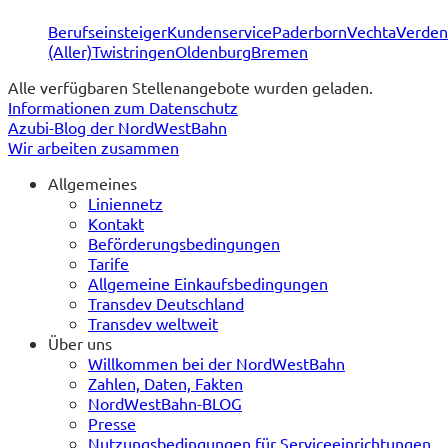
Berufseinsteiger
Kundenservice
Paderborn
Vechta
Verden
(Aller)
Twistringen
Oldenburg
Bremen
Alle verfügbaren Stellenangebote wurden geladen.
Informationen zum Datenschutz
Azubi-Blog der NordWestBahn
Wir arbeiten zusammen
Allgemeines
Liniennetz
Kontakt
Beförderungsbedingungen
Tarife
Allgemeine Einkaufsbedingungen
Transdev Deutschland
Transdev weltweit
Über uns
Willkommen bei der NordWestBahn
Zahlen, Daten, Fakten
NordWestBahn-BLOG
Presse
Nutzungsbedingungen für Serviceeinrichtungen