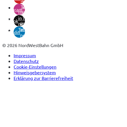
neuem
(öffnet
Tab)
in
instagram
(öffnet
neuem
in
Tab)
tiktok
neuem
(öffnet
Tab)
in
linkedin
neuem
Tab)
© 2026 NordWestBahn GmbH
Impressum
Datenschutz
Cookie-Einstellungen
Hinweisgebersystem
Erklärung zur Barrierefreiheit