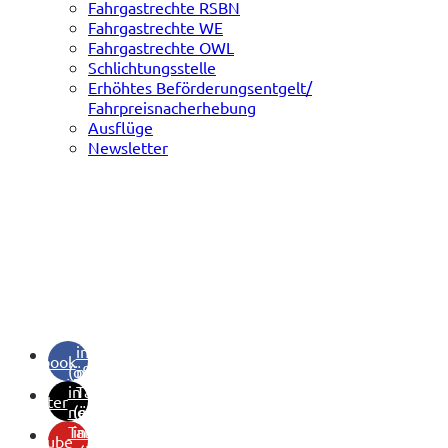
Fahrgastrechte RSBN
Fahrgastrechte WE
Fahrgastrechte OWL
Schlichtungsstelle
Erhöhtes Beförderungsentgelt/
Fahrpreisnacherhebung
Ausflüge
Newsletter
(öffnet
in
facebook
(öffnet
neuem
in
Tab)
twitter
neuem
(öffnet
Tab)
in
youtube