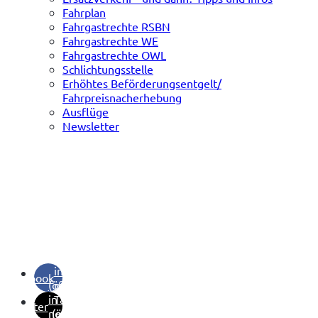
Fahrplan
Fahrgastrechte RSBN
Fahrgastrechte WE
Fahrgastrechte OWL
Schlichtungsstelle
Erhöhtes Beförderungsentgelt/
Fahrpreisnacherhebung
Ausflüge
Newsletter
(öffnet
in
facebook
(öffnet
neuem
in
Tab)
twitter
neuem
(öffnet