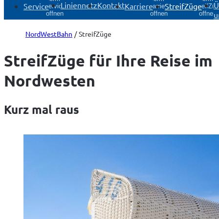
Liniennetz
Kontakt
Ü
Service
Karriere
StreifZüge
Service
Karriere
StreifZü
u
öffnen
öffnen
öffnen
NordWestBahn
StreifZüge
StreifZüge für Ihre Reise im
Nordwesten
Kurz mal raus