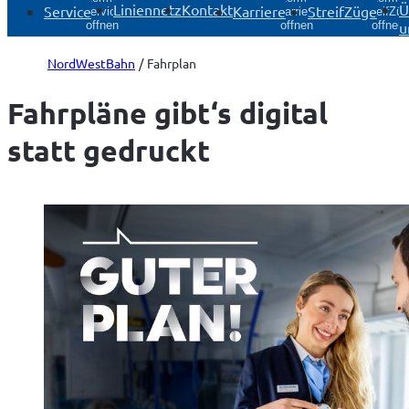
Liniennetz
Kontakt
Ü
Service
Karriere
StreifZüge
Service
Karriere
StreifZü
u
öffnen
öffnen
öffnen
NordWestBahn
Fahrplan
Fahrpläne gibt‘s digital
statt gedruckt