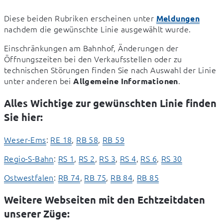
Diese beiden Rubriken erscheinen unter 
Meldungen
nachdem die gewünschte Linie ausgewählt wurde.
Einschränkungen am Bahnhof, Änderungen der 
Öffnungszeiten bei den Verkaufsstellen oder zu 
technischen Störungen finden Sie nach Auswahl der Linie 
unter anderen bei 
.
Allgemeine Informationen
Alles Wichtige zur gewünschten Linie finden
Sie hier:
Weser-Ems
: 
RE 18
, 
RB 58
, 
RB 59
Regio-S-Bahn
: 
RS 1
, 
RS 2
, 
RS 3
, 
RS 4
, 
RS 6
, 
RS 30
Ostwestfalen
: 
RB 74
, 
RB 75
, 
RB 84
, 
RB 85
Weitere Webseiten mit den Echtzeitdaten
unserer Züge: