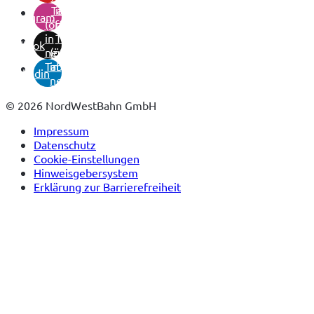
Tab)
in
instagram
(öffnet
neuem
in
Tab)
tiktok
neuem
(öffnet
Tab)
in
linkedin
neuem
Tab)
© 2026 NordWestBahn GmbH
Impressum
Datenschutz
Cookie-Einstellungen
Hinweisgebersystem
Erklärung zur Barrierefreiheit