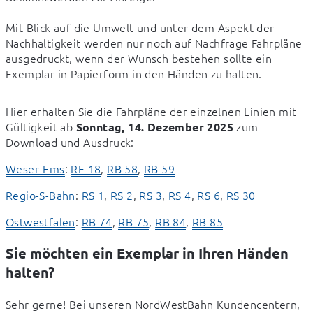
Mit Blick auf die Umwelt und unter dem Aspekt der 
Nachhaltigkeit werden nur noch auf Nachfrage Fahrpläne 
ausgedruckt, wenn der Wunsch bestehen sollte ein 
Exemplar in Papierform in den Händen zu halten.
Hier erhalten Sie die Fahrpläne der einzelnen Linien mit 
Gültigkeit ab 
 zum 
Sonntag, 14. Dezember 2025
Download und Ausdruck:
Weser-Ems
: 
RE 18
, 
RB 58
, 
RB 59
Regio-S-Bahn
: 
RS 1
, 
RS 2
, 
RS 3
, 
RS 4
, 
RS 6
, 
RS 30
Ostwestfalen
: 
RB 74
, 
RB 75
, 
RB 84
, 
RB 85
Sie möchten ein Exemplar in Ihren Händen
halten?
Sehr gerne! Bei unseren NordWestBahn Kundencentern, 