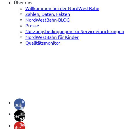
Über uns
Willkommen bei der NordWestBahn
Zahlen, Daten, Fakten
NordWestBahn-BLOG
Presse
Nutzungsbedingungen für Serviceeinrichtungen
NordWestBahn für Kinder
Qualitätsmonitor
(öffnet
in
facebook
(öffnet
neuem
in
Tab)
twitter
neuem
(öffnet
Tab)
in
youtube