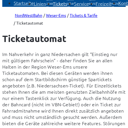
Startseite
Kont
Linien
Tickets
Service
Freizeit
Linien
Tickets
Service
Freizeit
öffnen
öffnen
öffnen
öffnen
NordWestBahn
Weser-Ems
Tickets & Tarife
Ticketautomat
Ticketautomat
Im Nahverkehr in ganz Niedersachen gilt “Einstieg nur 
mit gültigem Fahrschein” - daher finden Sie an allen 
Halten in der Region Weser-Ems unsere 
Ticketautomaten. Bei diesen Geräten werden ihnen 
schon auf dem Startbildschirm günstige Spartickets 
angeboten (z.B. Niedersachsen-Ticket). Für Einzeltickets 
stehen Ihnen die am meisten genutzten Zielbahnhöfe mit 
nur einem Tastenklick zur Verfügung. Auch die Nutzung 
der Bahncard (nicht im VBN-Gebiet!) oder ein Ticket zur 
Fahrradmitnahme wird Ihnen direkt zusätzlich angeboten 
und muss nicht umständlich gesucht werden. Außerdem 
bieten die Geräte zahlreiche weitere Features. Störungen 