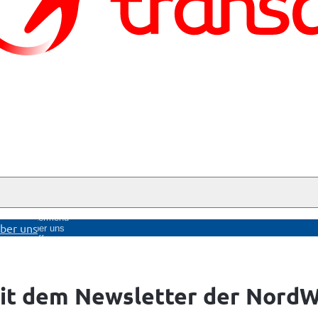
nü
Untermenü
ber uns
ge
Über uns
öffnen
it dem Newsletter der Nord