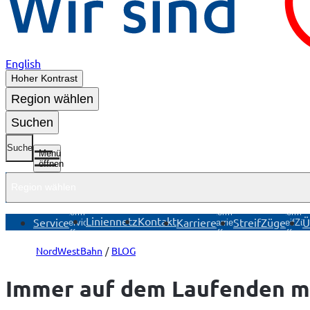
English
Hoher Kontrast
Region wählen
Suchen
Suche
Menü
öffnen
Region wählen
Untermenü
Untermenü
Unterme
Liniennetz
Kontakt
Service
Karriere
StreifZüge
Ü
Service
Karriere
StreifZü
öffnen
öffnen
öffnen
NordWestBahn
BLOG
Immer auf dem Laufenden m