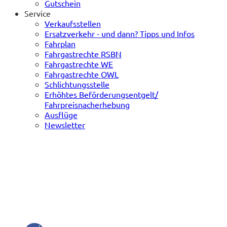
Gutschein
Service
Verkaufsstellen
Ersatzverkehr - und dann? Tipps und Infos
Fahrplan
Fahrgastrechte RSBN
Fahrgastrechte WE
Fahrgastrechte OWL
Schlichtungsstelle
Erhöhtes Beförderungsentgelt/
Fahrpreisnacherhebung
Ausflüge
Newsletter
(öffnet