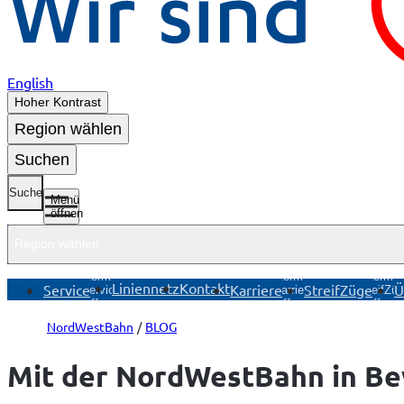
English
Hoher Kontrast
Region wählen
Suchen
Suche
Menü
öffnen
Region wählen
Untermenü
Untermenü
Unterme
Liniennetz
Kontakt
Service
Karriere
StreifZüge
Ü
Service
Karriere
StreifZü
öffnen
öffnen
öffnen
NordWestBahn
BLOG
Mit der NordWestBahn in B