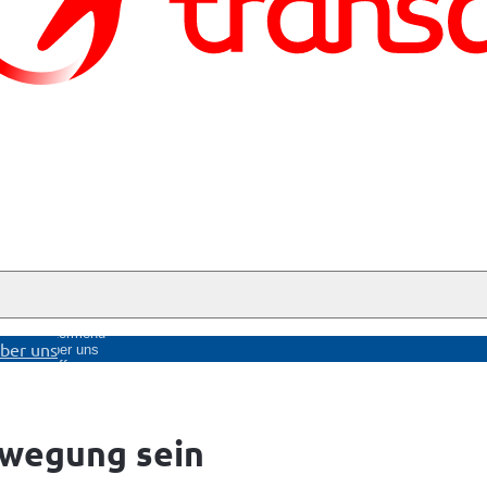
nü
Untermenü
ber uns
ge
Über uns
öffnen
ewegung sein