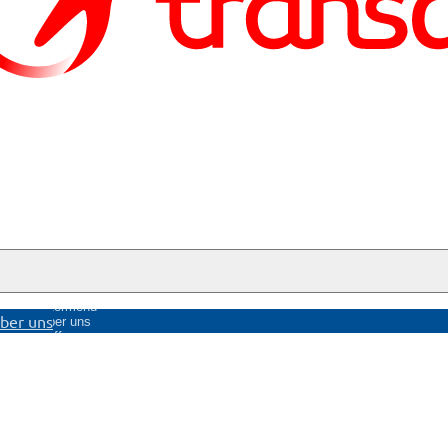
nü
Untermenü
ber uns
ge
Über uns
öffnen