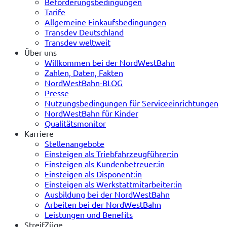
Beförderungsbedingungen
Tarife
Allgemeine Einkaufsbedingungen
Transdev Deutschland
Transdev weltweit
Über uns
Willkommen bei der NordWestBahn
Zahlen, Daten, Fakten
NordWestBahn-BLOG
Presse
Nutzungsbedingungen für Serviceeinrichtungen
NordWestBahn für Kinder
Qualitätsmonitor
Karriere
Stellenangebote
Einsteigen als Triebfahrzeugführer:in
Einsteigen als Kundenbetreuer:in
Einsteigen als Disponent:in
Einsteigen als Werkstattmitarbeiter:in
Ausbildung bei der NordWestBahn
Arbeiten bei der NordWestBahn
Leistungen und Benefits
StreifZüge