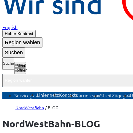
English
Hoher Kontrast
Region wählen
Suchen
Suche
Menü
öffnen
Region wählen
Untermenü
Untermenü
Unterme
Liniennetz
Kontakt
Service
Karriere
StreifZüge
Ü
Service
Karriere
StreifZü
öffnen
öffnen
öffnen
NordWestBahn
BLOG
NordWestBahn-BLOG