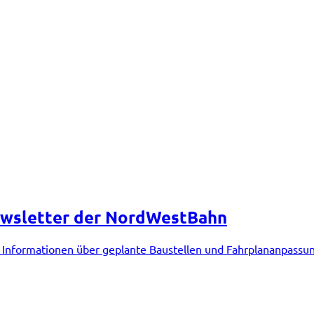
ewsletter der NordWestBahn
nformationen über geplante Baustellen und Fahrplananpassunge