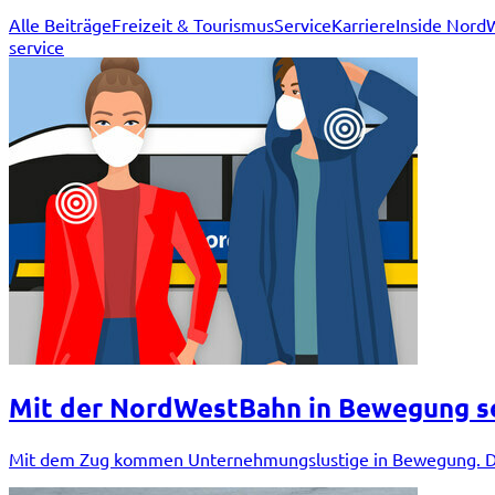
Alle Beiträge
Freizeit & Tourismus
Service
Karriere
Inside Nord
service
Mit der NordWestBahn in Bewegung s
Mit dem Zug kommen Unternehmungslustige in Bewegung. Das gi