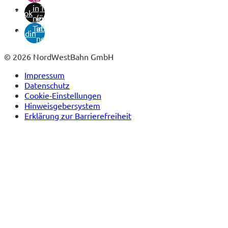
in
Tab)
tiktok
neuem
(öffnet
Tab)
in
linkedin
neuem
Tab)
© 2026 NordWestBahn GmbH
Impressum
Datenschutz
Cookie-Einstellungen
Hinweisgebersystem
Erklärung zur Barrierefreiheit