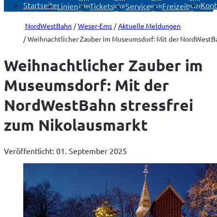
Startseite
Kont
Linien
Tickets
Service
Freizeit
Linien
Tickets
Service
Freizeit
öffnen
öffnen
öffnen
öffnen
NordWestBahn
Weser-Ems
Aktuelle Meldungen
Weihnachtlicher Zauber im Museumsdorf: Mit der NordWestBa
Weihnachtlicher Zauber im
Museumsdorf: Mit der
NordWestBahn stressfrei
zum Nikolausmarkt
Veröffentlicht: 01. September 2025