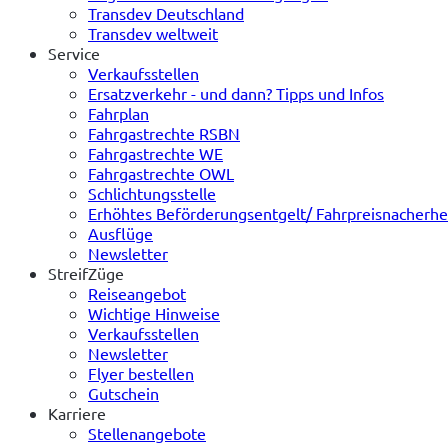
Transdev Deutschland
Transdev weltweit
Service
Verkaufsstellen
Ersatzverkehr - und dann? Tipps und Infos
Fahrplan
Fahrgastrechte RSBN
Fahrgastrechte WE
Fahrgastrechte OWL
Schlichtungsstelle
Erhöhtes Beförderungsentgelt/ Fahrpreisnacherh
Ausflüge
Newsletter
StreifZüge
Reiseangebot
Wichtige Hinweise
Verkaufsstellen
Newsletter
Flyer bestellen
Gutschein
Karriere
Stellenangebote