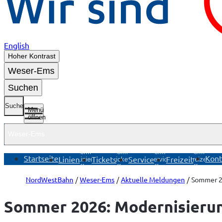
English
Hoher Kontrast
Weser-Ems
Suchen
Suche
Menü
öffnen
Weser-Ems
Untermenü
Untermenü
Untermenü
Untermenü
Startseite
Kont
Linien
Tickets
Service
Freizeit
Linien
Tickets
Service
Freizeit
öffnen
öffnen
öffnen
öffnen
NordWestBahn
Weser-Ems
Aktuelle Meldungen
Sommer 2
Sommer 2026: Modernisieru