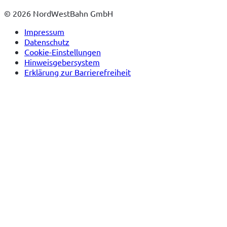
Tab)
© 2026 NordWestBahn GmbH
Impressum
Datenschutz
Cookie-Einstellungen
Hinweisgebersystem
Erklärung zur Barrierefreiheit