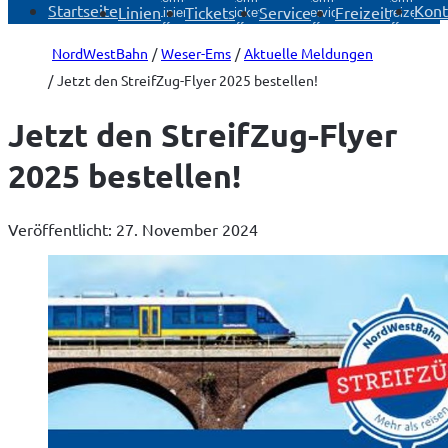
Startseite
Kont
Linien
Tickets
Service
Freizeit
Linien
Tickets
Service
Freizeit
öffnen
öffnen
öffnen
öffnen
NordWestBahn
Weser-Ems
Aktuelle Meldungen
Jetzt den StreifZug-Flyer 2025 bestellen!
Jetzt den StreifZug-Flyer
2025 bestellen!
Veröffentlicht: 27. November 2024