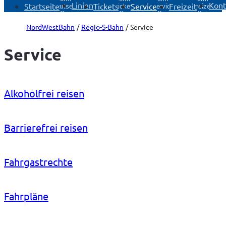
Linien
Kont
Startseite
Tickets
Service
Freizeit
Startseite
Tickets
Service
Freizeit
öffnen
öffnen
öffnen
öffnen
NordWestBahn
Regio-S-Bahn
Service
Service
Alkoholfrei reisen
Barrierefrei reisen
Fahrgastrechte
Fahrpläne