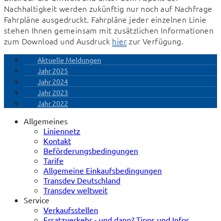
Nachhaltigkeit werden zukünftig nur noch auf Nachfrage 
Fahrpläne ausgedruckt. Fahrpläne jeder einzelnen Linie 
stehen Ihnen gemeinsam mit zusätzlichen Informationen 
zum Download und Ausdruck 
hier
 zur Verfügung.
Aktuelle Meldungen
Jahr 2025
Jahr 2024
Jahr 2023
Jahr 2022
Allgemeines
Liniennetz
Kontakt
Beförderungsbedingungen
Tarife
Allgemeine Einkaufsbedingungen
Transdev Deutschland
Transdev weltweit
Service
Verkaufsstellen
Ersatzverkehr - und dann? Tipps und Infos