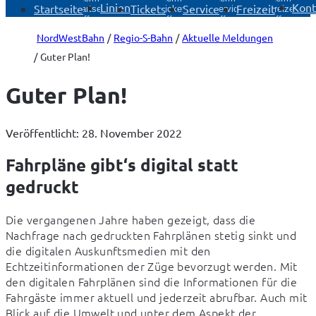
Linien
Kont
Startseite
Tickets
Service
Freizeit
Startseite
Tickets
Service
Freizeit
öffnen
öffnen
öffnen
öffnen
NordWestBahn
Regio-S-Bahn
Aktuelle Meldungen
Guter Plan!
Guter Plan!
Veröffentlicht: 28. November 2022
Fahrpläne gibt‘s digital statt
gedruckt
Die vergangenen Jahre haben gezeigt, dass die 
Nachfrage nach gedruckten Fahrplänen stetig sinkt und 
die digitalen Auskunftsmedien mit den 
Echtzeitinformationen der Züge bevorzugt werden. Mit 
den digitalen Fahrplänen sind die Informationen für die 
Fahrgäste immer aktuell und jederzeit abrufbar. Auch mit 
Blick auf die Umwelt und unter dem Aspekt der 