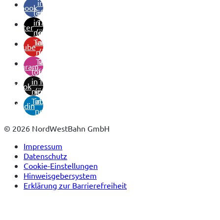
in
facebook
(öffnet
neuem
in
Tab)
twitter
neuem
(öffnet
Tab)
in
youtube
neuem
(öffnet
Tab)
in
instagram
(öffnet
neuem
in
Tab)
tiktok
neuem
(öffnet
Tab)
in
linkedin
neuem
Tab)
© 2026 NordWestBahn GmbH
Impressum
Datenschutz
Cookie-Einstellungen
Hinweisgebersystem
Erklärung zur Barrierefreiheit