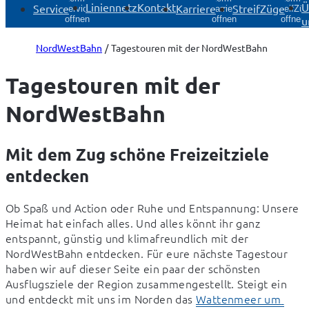
Liniennetz
Kontakt
Ü
Service
Karriere
StreifZüge
Service
Karriere
StreifZü
u
öffnen
öffnen
öffnen
NordWestBahn
Tagestouren mit der NordWestBahn
Tagestouren mit der
NordWestBahn
Mit dem Zug schöne Freizeitziele
entdecken
Ob Spaß und Action oder Ruhe und Entspannung: Unsere 
Heimat hat einfach alles. Und alles könnt ihr ganz 
entspannt, günstig und klimafreundlich mit der 
NordWestBahn entdecken. Für eure nächste Tagestour 
haben wir auf dieser Seite ein paar der schönsten 
Ausflugsziele der Region zusammengestellt. Steigt ein 
und entdeckt mit uns im Norden das 
Wattenmeer um 