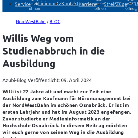
Liniennetz
Kontakt
Ü
Service
Karriere
StreifZüge
Service
Karriere
StreifZü
u
öffnen
öffnen
öffnen
NordWestBahn
BLOG
Willis Weg vom
Studienabbruch in die
Ausbildung
Azubi-Blog
Veröffentlicht: 09. April 2024
Willi ist 22 Jahre alt und macht zur Zeit eine 
Ausbildung zum Kaufmann für Büromanagement bei 
der NordWestBahn im schönen Osnabrück. Er ist im 
ersten Lehrjahr und hat im August 2023 angefangen. 
Zuvor studierte er Medieninformatik an der 
Hochschule Osnabrück. In diesem Beitrag möchten 
wir euch gerne von seinem Weg in die Ausbildung 