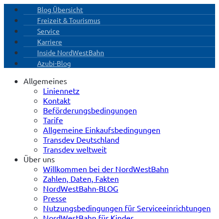
Blog Übersicht
Freizeit & Tourismus
Service
Karriere
Inside NordWestBahn
Azubi-Blog
Allgemeines
Liniennetz
Kontakt
Beförderungsbedingungen
Tarife
Allgemeine Einkaufsbedingungen
Transdev Deutschland
Transdev weltweit
Über uns
Willkommen bei der NordWestBahn
Zahlen, Daten, Fakten
NordWestBahn-BLOG
Presse
Nutzungsbedingungen für Serviceeinrichtungen
NordWestBahn für Kinder