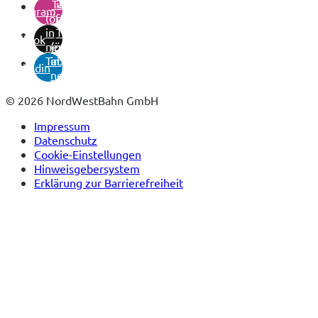
Tab)
in
instagram
(öffnet
neuem
in
Tab)
tiktok
neuem
(öffnet
Tab)
in
linkedin
neuem
Tab)
© 2026 NordWestBahn GmbH
Impressum
Datenschutz
Cookie-Einstellungen
Hinweisgebersystem
Erklärung zur Barrierefreiheit