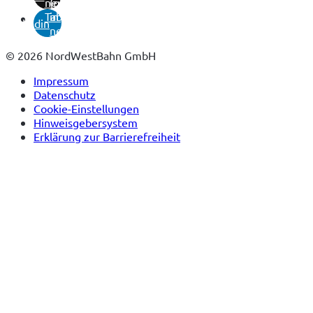
neuem
(öffnet
Tab)
in
linkedin
neuem
Tab)
© 2026 NordWestBahn GmbH
Impressum
Datenschutz
Cookie-Einstellungen
Hinweisgebersystem
Erklärung zur Barrierefreiheit