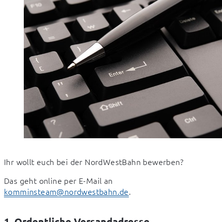
Ihr wollt euch bei der NordWestBahn bewerben?
Das geht online per E-Mail an 
komminsteam@nordwestbahn.de
.
1. Ordentliche Versandadresse