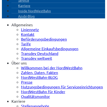
Service
Karriere
Inside NordWestBahn
Azubi-Blog
Allgemeines
Liniennetz
Kontakt
Beförderungsbedingungen
Tarife
Allgemeine Einkaufsbedingungen
Transdev Deutschland
Transdev weltweit
Über uns
Willkommen bei der NordWestBahn
Zahlen, Daten, Fakten
NordWestBahn-BLOG
Presse
Nutzungsbedingungen für Serviceeinrichtungen
NordWestBahn für Kinder
Qualitätsmonitor
Karriere
Stellenangebote