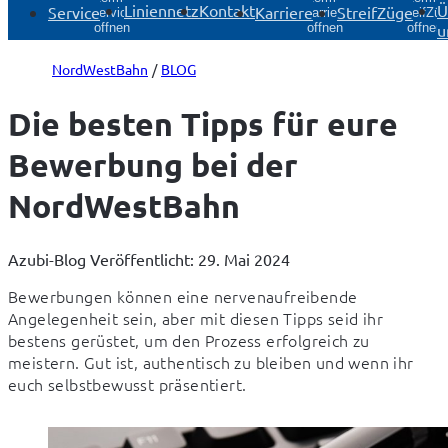
Liniennetz
Kontakt
Ü
Service
Karriere
StreifZüge
Service
Karriere
StreifZü
u
öffnen
öffnen
öffnen
NordWestBahn
BLOG
Die besten Tipps für eure
Bewerbung bei der
NordWestBahn
Azubi-Blog
Veröffentlicht: 29. Mai 2024
Bewerbungen können eine nervenaufreibende 
Angelegenheit sein, aber mit diesen Tipps seid ihr 
bestens gerüstet, um den Prozess erfolgreich zu 
meistern. Gut ist, authentisch zu bleiben und wenn ihr 
euch selbstbewusst präsentiert.