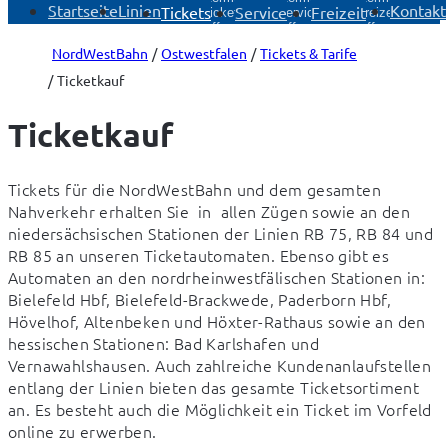
Startseite
Linien
Kontakt
Tickets
Service
Freizeit
Tickets
Service
Freizeit
öffnen
öffnen
öffnen
NordWestBahn
Ostwestfalen
Tickets & Tarife
Ticketkauf
Ticketkauf
Tickets für die NordWestBahn und dem gesamten 
Nahverkehr erhalten Sie  in  allen Zügen sowie an den 
niedersächsischen Stationen der Linien RB 75, RB 84 und 
RB 85 an unseren Ticketautomaten. Ebenso gibt es 
Automaten an den nordrheinwestfälischen Stationen in: 
Bielefeld Hbf, Bielefeld-Brackwede, Paderborn Hbf, 
Hövelhof, Altenbeken und Höxter-Rathaus sowie an den 
hessischen Stationen: Bad Karlshafen und 
Vernawahlshausen. Auch zahlreiche Kundenanlaufstellen 
entlang der Linien bieten das gesamte Ticketsortiment 
an. Es besteht auch die Möglichkeit ein Ticket im Vorfeld 
online zu erwerben.