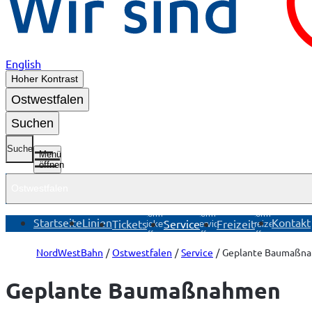
English
Hoher Kontrast
Ostwestfalen
Suchen
Suche
Menü
öffnen
Ostwestfalen
Untermenü
Untermenü
Untermenü
Startseite
Linien
Kontakt
Tickets
Service
Freizeit
Tickets
Service
Freizeit
öffnen
öffnen
öffnen
NordWestBahn
Ostwestfalen
Service
Geplante Baumaßn
Geplante Baumaßnahmen