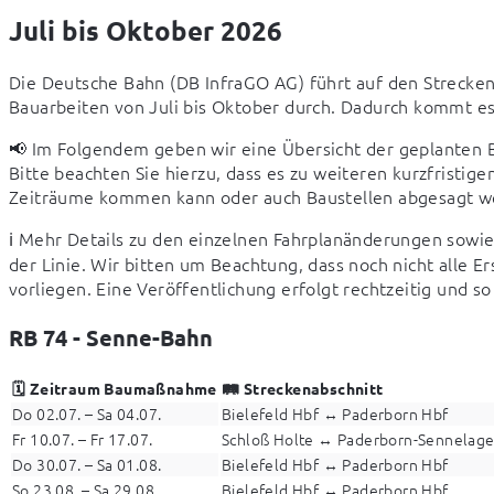
Juli bis Oktober 2026
Die Deutsche Bahn (DB InfraGO AG) führt auf den Strecken
Bauarbeiten von Juli bis Oktober durch. Dadurch kommt es
📢 Im Folgendem geben wir eine Übersicht der geplanten 
Bitte beachten Sie hierzu, dass es zu weiteren kurzfristig
Zeiträume kommen kann oder auch Baustellen abgesagt w
ℹ️ Mehr Details zu den einzelnen Fahrplanänderungen sowie 
der Linie. Wir bitten um Beachtung, dass noch nicht alle
vorliegen. Eine Veröffentlichung erfolgt rechtzeitig und so
RB 74 - Senne-Bahn
🗓️ Zeitraum Baumaßnahme
🛤️ Streckenabschnitt
Do 02.07. – Sa 04.07.
Bielefeld Hbf ↔ Paderborn Hbf
Fr 10.07. – Fr 17.07.
Schloß Holte ↔ Paderborn-Sennelage
Do 30.07. – Sa 01.08.
Bielefeld Hbf ↔ Paderborn Hbf
So 23.08. – Sa 29.08.
Bielefeld Hbf ↔ Paderborn Hbf