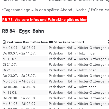
*Tagesrandlage = in den späten Abend-, Nacht- / frühen 
RB 75: Weitere Infos und Fahrpläne gibt es hier
RB 84 - Egge-Bahn
🗓️ Zeitraum Baumaßnahme
🛤️ Streckenabschnitt
Mo 06.07. – Mi 08.07.
Paderborn Hbf ↔ Höxter-Ottbergen
Do 09.07. – Sa 11.07.
Paderborn Hbf → Holzminden
Mi 15.07.
Paderborn Hbf ↔ Höxter-Ottbergen
Di 21.07.
Paderborn Hbf ↔ Höxter-Ottbergen
Di 21.07.
Paderborn Hbf → Holzminden
Do 23.07. – Sa 25.07.
Paderborn Hbf ↔ Höxter-Ottbergen
Mo 03.08. – Mi 05.08.
Paderborn Hbf ↔ Höxter-Ottbergen
Do 06.08. – Sa 08.08.
Paderborn Hbf → Holzminden
Mi 12.08.
Paderborn Hbf ↔ Höxter-Ottbergen
Do 20.08. – Sa 22.08.
Paderborn Hbf ↔ Höxter-Ottbergen
Mo 31.08. – Mi 02.09.
Paderborn Hbf ↔ Höxter-Ottbergen
Do 03.09. – Sa 05.09.
Paderborn Hbf → Holzminden