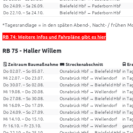
Do 24.09. – Sa 26.09.
Bielefeld Hbf ↔ Paderborn Hbf
Do 22.10. – Sa 24.10.
Bielefeld Hbf ↔ Paderborn Hbf
*Tagesrandlage = in den späten Abend-, Nacht- / frühen 
RB 74: Weitere Infos und Fahrpläne gibt es hier
RB 75 - Haller Willem
🗓️ Zeitraum Baumaßnahme
🛤️ Streckenabschnitt
🚍 Er
Do 02.07. – So 05.07.
Osnabrück Hbf ↔ Bielefeld Hbf
in Ta
Mi 22.07. – Do 23.07.
Osnabrück Hbf ↔ Wellendorf
in Ta
Do 30.07. – So 02.08.
Osnabrück Hbf ↔ Bielefeld Hbf
in Ta
Mi 19.08. – Do 20.08.
Osnabrück Hbf ↔ Wellendorf
in Ta
Do 27.08. – So 30.08.
Osnabrück Hbf ↔ Bielefeld Hbf
in Ta
Mi 16.09. – Do 17.09.
Osnabrück Hbf ↔ Wellendorf
in Ta
Do 24.09. – So 27.09.
Osnabrück Hbf ↔ Bielefeld Hbf
in Ta
Mi 14.10. – Do 15.10.
Osnabrück Hbf ↔ Wellendorf
in Ta
Fr 16.10. – Fr 23.10.
Osnabrück Hbf ↔ Wellendorf
ganz
Do 22.10. – So 25.10.
Osnabrück Hbf ↔ Bielefeld Hbf
in Ta