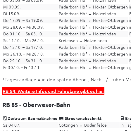
Mi 09.09.
Paderborn Hbf ↔ Höxter-Ottbergen
Di 15.09.
Paderborn Hbf → Holzminden
Do 17.09. – Sa 19.09.
Paderborn Hbf ↔ Höxter-Ottbergen
Mo 28.09. – Mi 30.09.
Paderborn Hbf ↔ Höxter-Ottbergen
Do 01.10. – Sa 03.10.
Paderborn Hbf → Holzminden
So 11.10. – Mo 26.10.
Kreiensen → Holzminden
Do 15.10. – Sa 17.10.
Paderborn Hbf ↔ Höxter-Ottbergen
Mo 26.10. – Mi 28.10.
Paderborn Hbf ↔ Höxter-Ottbergen
Do 29.10. – Sa 31.10.
Paderborn Hbf → Holzminden
Fr 30.10. – Fr 13.11.
Paderborn Hbf ↔ Höxter-Ottbergen
*Tagesrandlage = in den späten Abend-, Nacht- / frühen 
RB 84: Weitere Infos und Fahrpläne gibt es hier
RB 85 - Oberweser-Bahn
🗓️ Zeitraum Baumaßnahme
🛤️ Streckenabschnitt
🚍 Er
Sa 04.07.
Göttingen ↔ Bodenfelde
in Ta