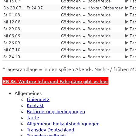
Mi 15.07.
Göttingen ↔ Bodenfelde
in Ta
Do 23.07. – Fr 24.07.
Göttingen ↔ Höxter-Ottbergen
in Ta
Sa 01.08.
Göttingen ↔ Bodenfelde
in Ta
Mi 12.08.
Göttingen ↔ Bodenfelde
in Ta
Sa 29.08.
Göttingen ↔ Bodenfelde
in Ta
Mi 09.09.
Göttingen ↔ Bodenfelde
in Ta
Sa 26.09.
Göttingen ↔ Bodenfelde
in Ta
Mi 07.10.
Göttingen ↔ Bodenfelde
in Ta
Sa 24.10.
Göttingen ↔ Bodenfelde
in Ta
*Tagesrandlage = in den späten Abend-, Nacht- / frühen 
RB 85: Weitere Infos und Fahrpläne gibt es hier
Allgemeines
Liniennetz
Kontakt
Beförderungsbedingungen
Tarife
Allgemeine Einkaufsbedingungen
Transdev Deutschland
Transdev weltweit