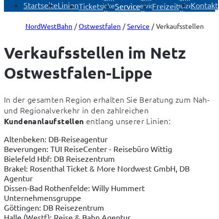
Startseite
Linien
Kontakt
Tickets
Service
Freizeit
Tickets
Service
Freizeit
öffnen
öffnen
öffnen
NordWestBahn
Ostwestfalen
Service
Verkaufsstellen
Verkaufsstellen im Netz
Ostwestfalen-Lippe
In der gesamten Region erhalten Sie Beratung zum Nah- 
und Regionalverkehr in den zahlreichen 
 entlang unserer Linien:
Kundenanlaufstellen
Altenbeken: DB-Reiseagentur
Beverungen: TUI ReiseCenter - Reisebüro Wittig
Bielefeld Hbf: DB Reisezentrum
Brakel: Rosenthal Ticket & More Nordwest GmbH, DB
Agentur
Dissen-Bad Rothenfelde: Willy Hummert
Unternehmensgruppe
Göttingen: DB Reisezentrum
Halle (Westf): Reise & Bahn Agentur