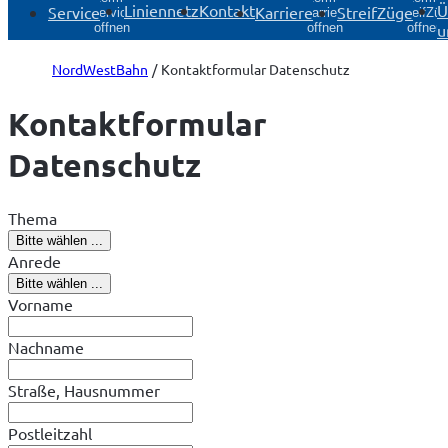
Liniennetz
Kontakt
Ü
Service
Karriere
StreifZüge
Service
Karriere
StreifZü
u
öffnen
öffnen
öffnen
NordWestBahn
Kontaktformular Datenschutz
Kontaktformular
Datenschutz
Thema
Bitte wählen ...
Anrede
Bitte wählen ...
Vorname
Nachname
Straße, Hausnummer
Postleitzahl