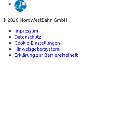
Tab)
in
linkedin
neuem
Tab)
© 2026 NordWestBahn GmbH
Impressum
Datenschutz
Cookie-Einstellungen
Hinweisgebersystem
Erklärung zur Barrierefreiheit