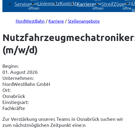
Liniennetz
Kontakt
Ü
Service
Karriere
StreifZüge
Service
Karriere
StreifZü
u
öffnen
öffnen
öffnen
NordWestBahn
Karriere
Stellenangebote
Nutzfahrzeugmechatroniker
(m/w/d)
Beginn:
01. August 2026
Unternehmen:
NordWestBahn GmbH
Ort:
Osnabrück
Einstiegsart:
Fachkräfte
Zur Verstärkung unseres Teams in Osnabrück suchen wir 
zum nächstmöglichen Zeitpunkt eine:n