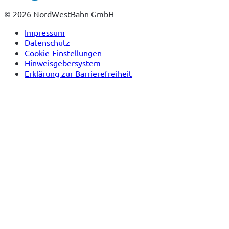
Tab)
© 2026 NordWestBahn GmbH
Impressum
Datenschutz
Cookie-Einstellungen
Hinweisgebersystem
Erklärung zur Barrierefreiheit