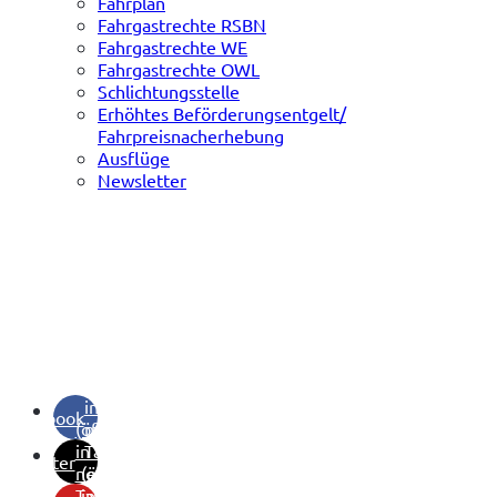
Fahrplan
Fahrgastrechte RSBN
Fahrgastrechte WE
Fahrgastrechte OWL
Schlichtungsstelle
Erhöhtes Beförderungsentgelt/
Fahrpreisnacherhebung
Ausflüge
Newsletter
(öffnet
in
facebook
(öffnet
neuem
in
Tab)
twitter
neuem
(öffnet
Tab)
in