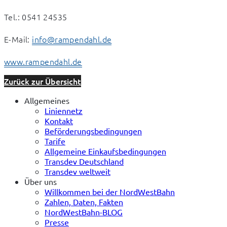
Tel.: 0541 24535
E-Mail: 
info@rampendahl.de
www.rampendahl.de
Zurück zur Übersicht
Allgemeines
Liniennetz
Kontakt
Beförderungsbedingungen
Tarife
Allgemeine Einkaufsbedingungen
Transdev Deutschland
Transdev weltweit
Über uns
Willkommen bei der NordWestBahn
Zahlen, Daten, Fakten
NordWestBahn-BLOG
Presse