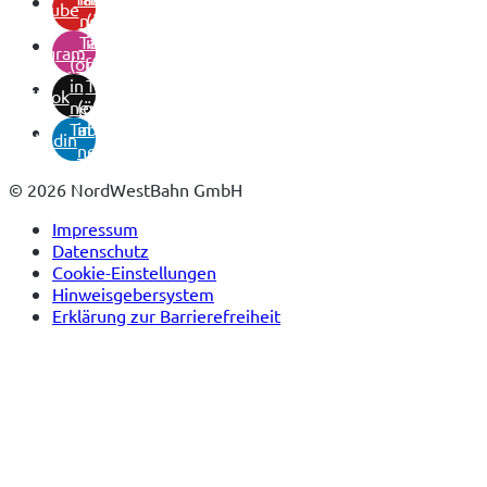
youtube
neuem
(öffnet
Tab)
in
instagram
(öffnet
neuem
in
Tab)
tiktok
neuem
(öffnet
Tab)
in
linkedin
neuem
Tab)
© 2026 NordWestBahn GmbH
Impressum
Datenschutz
Cookie-Einstellungen
Hinweisgebersystem
Erklärung zur Barrierefreiheit