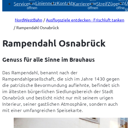
Liniennetz
Kontakt
Ü
Service
Karriere
StreifZüge
Service
Karriere
StreifZü
u
öffnen
öffnen
öffnen
NordWestBahn
Ausflugsziele entdecken - Frischluft tanken
Rampendahl Osnabrück
Rampendahl Osnabrück
Genuss für alle Sinne im Brauhaus
Das Rampendahl, benannt nach der 
Rampendahlgesellschaft, die sich im Jahre 1430 gegen 
die patrizische Bevormundung auflehnte, befindet sich 
im ältesten bürgerlichen Siedlungsbereich der Stadt 
Osnabrück und besticht nicht nur mit seinem urigen 
Interieur, seiner gastlichen Atmosphäre, sondern auch 
mit einer umfangreichen Speisekarte.