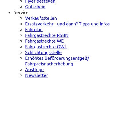
Flyer bestellen
Gutschein
Service
Verkaufsstellen
Ersatzverkehr - und dann? Tipps und Infos
Fahrplan
Fahrgastrechte RSBN
Fahrgastrechte WE
Fahrgastrechte OWL
Schlichtungsstelle
Erhöhtes Beförderungsentgelt/
Fahrpreisnacherhebung
Ausflüge
Newsletter
(öffnet