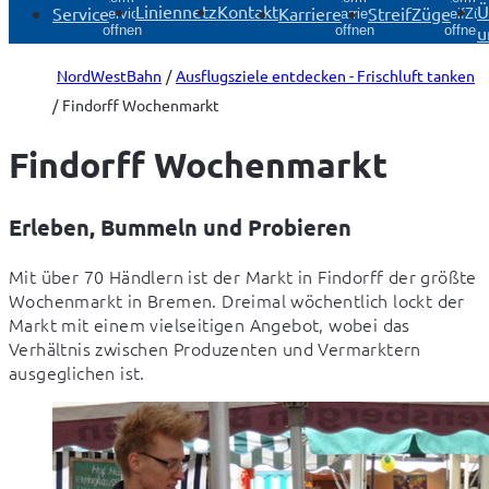
Liniennetz
Kontakt
Ü
Service
Karriere
StreifZüge
Service
Karriere
StreifZü
u
öffnen
öffnen
öffnen
NordWestBahn
Ausflugsziele entdecken - Frischluft tanken
Findorff Wochenmarkt
Findorff Wochenmarkt
Erleben, Bummeln und Probieren
Mit über 70 Händlern ist der Markt in Findorff der größte 
Wochenmarkt in Bremen. Dreimal wöchentlich lockt der 
Markt mit einem vielseitigen Angebot, wobei das 
Verhältnis zwischen Produzenten und Vermarktern 
ausgeglichen ist.