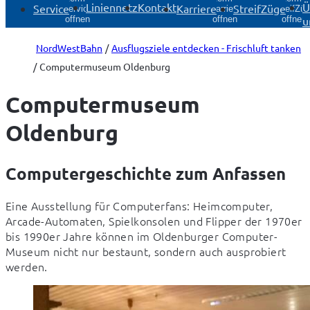
Liniennetz
Kontakt
Ü
Service
Karriere
StreifZüge
Service
Karriere
StreifZü
u
öffnen
öffnen
öffnen
NordWestBahn
Ausflugsziele entdecken - Frischluft tanken
Computermuseum Oldenburg
Computermuseum
Oldenburg
Computergeschichte zum Anfassen
Eine Ausstellung für Computerfans: Heimcomputer, 
Arcade-Automaten, Spielkonsolen und Flipper der 1970er 
bis 1990er Jahre können im Oldenburger Computer-
Museum nicht nur bestaunt, sondern auch ausprobiert 
werden.