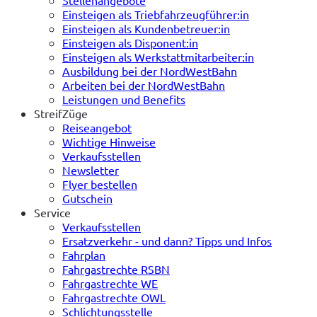
Einsteigen als Triebfahrzeugführer:in
Einsteigen als Kundenbetreuer:in
Einsteigen als Disponent:in
Einsteigen als Werkstattmitarbeiter:in
Ausbildung bei der NordWestBahn
Arbeiten bei der NordWestBahn
Leistungen und Benefits
StreifZüge
Reiseangebot
Wichtige Hinweise
Verkaufsstellen
Newsletter
Flyer bestellen
Gutschein
Service
Verkaufsstellen
Ersatzverkehr - und dann? Tipps und Infos
Fahrplan
Fahrgastrechte RSBN
Fahrgastrechte WE
Fahrgastrechte OWL
Schlichtungsstelle