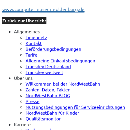
www.computermuseum-oldenburg.de
Zurück zur Übersicht
Allgemeines
Liniennetz
Kontakt
Beförderungsbedingungen
Tarife
Allgemeine Einkaufsbedingungen
Transdev Deutschland
Transdev weltweit
Über uns
Willkommen bei der NordWestBahn
Zahlen, Daten, Fakten
NordWestBahn-BLOG
Presse
Nutzungsbedingungen für Serviceeinrichtungen
NordWestBahn für Kinder
Qualitätsmonitor
Karriere
Stellenangebote