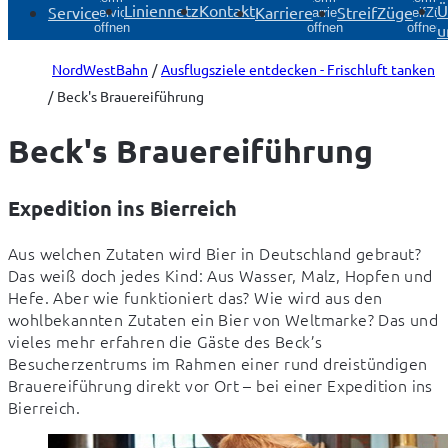
Liniennetz
Kontakt
Ü
Service
Karriere
StreifZüge
Service
Karriere
StreifZü
u
öffnen
öffnen
öffnen
NordWestBahn
Ausflugsziele entdecken - Frischluft tanken
Beck's Brauereiführung
Beck's Brauereiführung
Expedition ins Bierreich
Aus welchen Zutaten wird Bier in Deutschland gebraut? 
Das weiß doch jedes Kind: Aus Wasser, Malz, Hopfen und 
Hefe. Aber wie funktioniert das? Wie wird aus den 
wohlbekannten Zutaten ein Bier von Weltmarke? Das und 
vieles mehr erfahren die Gäste des Beck’s 
Besucherzentrums im Rahmen einer rund dreistündigen 
Brauereiführung direkt vor Ort – bei einer Expedition ins 
Bierreich.