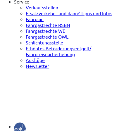
Service
Verkaufsstellen
Ersatzverkehr - und dann? Tipps und Infos
Fahrplan
Fahrgastrechte RSBN
Fahrgastrechte WE
Fahrgastrechte OWL
Schlichtungsstelle
Erhöhtes Beförderungsentgelt/
Fahrpreisnacherhebung
Ausflüge
Newsletter
(öffnet
in
facebook