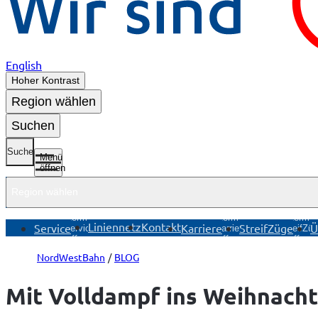
English
Hoher Kontrast
Region wählen
Suchen
Suche
Menü
öffnen
Region wählen
Untermenü
Untermenü
Unterme
Liniennetz
Kontakt
Service
Karriere
StreifZüge
Ü
Service
Karriere
StreifZü
öffnen
öffnen
öffnen
NordWestBahn
BLOG
Mit Volldampf ins Weihnach