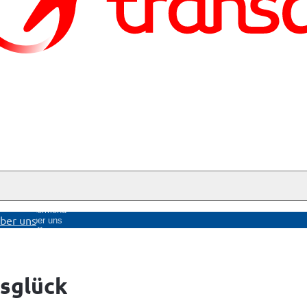
nü
Untermenü
ber uns
ge
Über uns
öffnen
tsglück