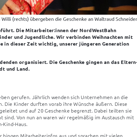
d Willi (rechts) übergeben die Geschenke an Waltraud Schneider
eführt. Die Mitarbeiter:innen der NordWestBahn 
nder und Jugendliche. Wir verbinden Weihnachten mit 
 in dieser Zeit wichtig, unserer jüngeren Generation 
denden organisiert. Die Geschenke gingen an das Eltern
dt und Land.
eben gerufen. Jährlich wenden sich Unternehmen an die 
n. Die Kinder durften vorab ihre Wünsche äußern. Diese 
eleitet und auf 20 Geschenke begrenzt. Dabei teilten sie 
t sind. Von nun an waren wir regelmäßig im Austausch mit 
rn-Kind-Haus.
hingen Mitarbeiterinfos aus und sprachen mit vielen 