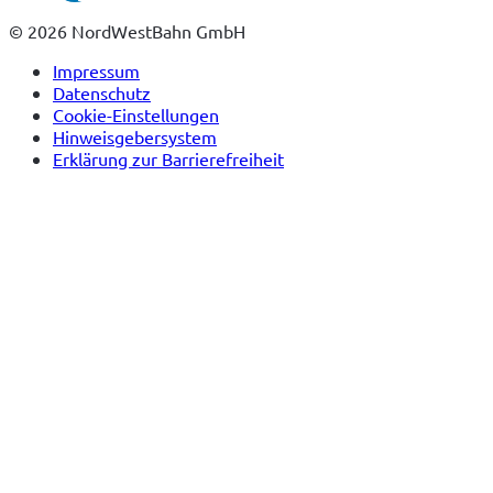
Tab)
© 2026 NordWestBahn GmbH
Impressum
Datenschutz
Cookie-Einstellungen
Hinweisgebersystem
Erklärung zur Barrierefreiheit