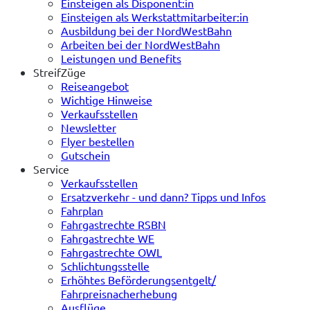
Einsteigen als Disponent:in
Einsteigen als Werkstattmitarbeiter:in
Ausbildung bei der NordWestBahn
Arbeiten bei der NordWestBahn
Leistungen und Benefits
StreifZüge
Reiseangebot
Wichtige Hinweise
Verkaufsstellen
Newsletter
Flyer bestellen
Gutschein
Service
Verkaufsstellen
Ersatzverkehr - und dann? Tipps und Infos
Fahrplan
Fahrgastrechte RSBN
Fahrgastrechte WE
Fahrgastrechte OWL
Schlichtungsstelle
Erhöhtes Beförderungsentgelt/
Fahrpreisnacherhebung
Ausflüge