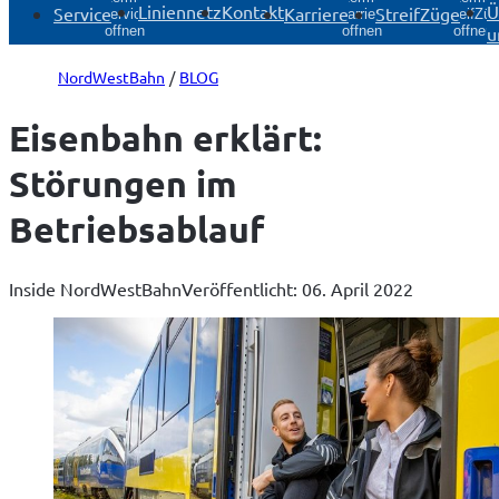
Liniennetz
Kontakt
Ü
Service
Karriere
StreifZüge
Service
Karriere
StreifZü
u
öffnen
öffnen
öffnen
NordWestBahn
BLOG
Eisenbahn erklärt:
Störungen im
Betriebsablauf
Inside NordWestBahn
Veröffentlicht: 06. April 2022