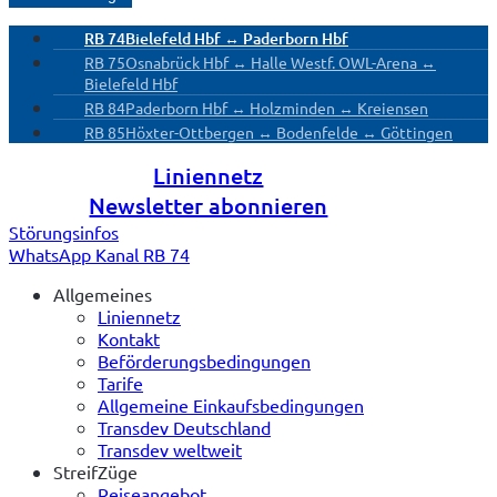
RB 74
Bielefeld Hbf ↔ Paderborn Hbf
RB 75
Osnabrück Hbf ↔ Halle Westf. OWL-Arena ↔
Bielefeld Hbf
RB 84
Paderborn Hbf ↔ Holzminden ↔ Kreiensen
RB 85
Höxter-Ottbergen ↔ Bodenfelde ↔ Göttingen
Liniennetz
Newsletter abonnieren
Störungsinfos
WhatsApp Kanal RB 74
Allgemeines
Liniennetz
Kontakt
Beförderungsbedingungen
Tarife
Allgemeine Einkaufsbedingungen
Transdev Deutschland
Transdev weltweit
StreifZüge
Reiseangebot