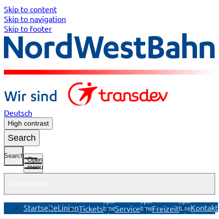
Skip to content
Skip to navigation
Skip to footer
Deutsch
High contrast
Search
Search
Open
menu
Ostwestfalen
Open
Open
Open
Startseite
Linien
Kontakt
Tickets
Service
Freizeit
submenu
submenu
submenu
Tickets
Service
Freizeit